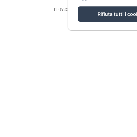
IT052033C2GODTUY36
Rifiuta tutti i coo