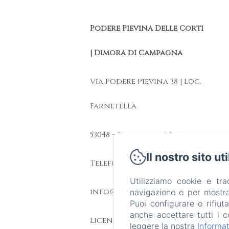
Podere Pievina Delle Corti
| Dimora di Campagna
Via Podere Pievina 38 | Loc.
Farnetella
53048 - Sinalunga | Siena
Il nostro sito ut
Telefono: +39 347 139 0581
Utilizziamo cookie e tr
info@poderepievina.it
navigazione e per mostrar
Puoi configurare o rifiut
anche accettare tutti i c
Licenza CIN:
leggere la nostra
Informat