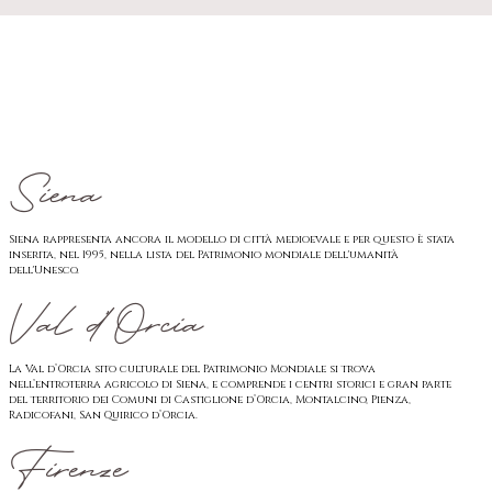
Siena
Siena rappresenta ancora il modello di città medioevale e per questo è stata
inserita, nel 1995, nella lista del Patrimonio mondiale dell'umanità
dell'Unesco.
Val d'Orcia
La Val d’Orcia sito culturale del Patrimonio Mondiale si trova
nell’entroterra agricolo di Siena, e comprende i centri storici e gran parte
del territorio dei Comuni di Castiglione d’Orcia, Montalcino, Pienza,
Radicofani, San Quirico d’Orcia.
Firenze