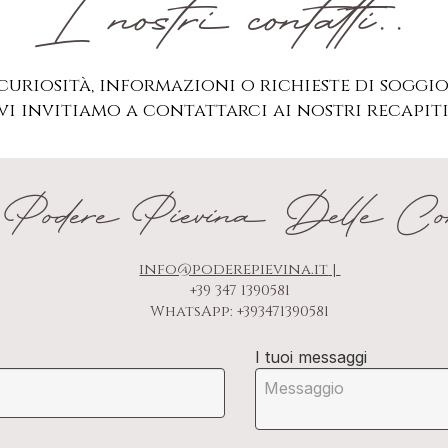
I nostri contatti..
curiosità, informazioni o richieste di soggi
vi invitiamo a contattarci ai nostri recapiti
Podere Pievina Delle Cor
info@poderepievina.it
|
+39 347 1390581
WhatsApp: +393471390581
I tuoi messaggi