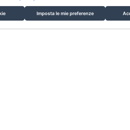
EN
IT
kie
Imposta le mie preferenze
Acc
Funziona con Amenitiz