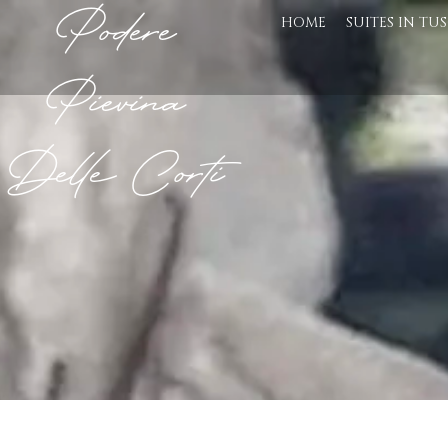
Podere
HOME
SUITES IN TU
Pievina
Delle Corti