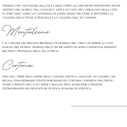
Firenze con i suoi musei, palazzi e chiese ospita alcuni dei più importanti tesori
artistici del mondo. Tra i luoghi d' arte e di culto più conosciuti della città
vi sono senz' altro la Cattedrale di Santa Maria del Fiore, il Battistero, la
Galleria degli Uffizi, il Bargello e la Galleria dell' Accademia.
Montalcino
È il comune del pregiato Brunello di Montalcino, vino che rende la città
famosa nel mondo. Montalcino è un incantevole borgo medievale immerso
nel Parco Naturale della Val d’Orcia.
Cortona
Uno tra i principali centri della cultura etrusca, adagiata su collina che
regala straordinarie vedute panoramiche, Cortona conserva un centro
storico intatto, ricco di chiese e palazzi, pievi, monasteri e preziose
testimonianze archeologiche di epoca romana ed etrusca.