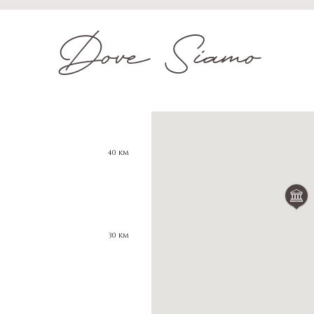
Dove Siamo
40 km
30 km