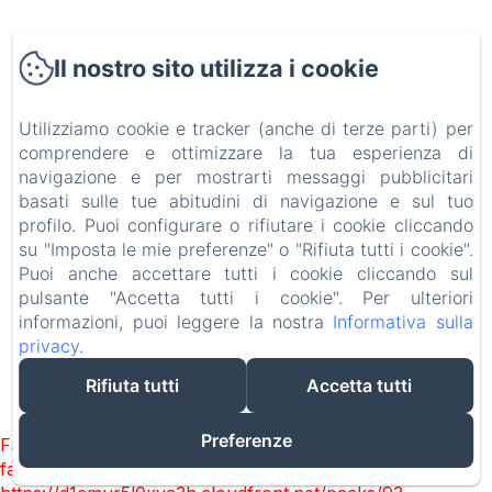
Collaborazioni
Il nostro sito utilizza i cookie
Accessibilità
Utilizziamo cookie e tracker (anche di terze parti) per
Informativa Privacy
comprendere e ottimizzare la tua esperienza di
navigazione e per mostrarti messaggi pubblicitari
basati sulle tue abitudini di navigazione e sul tuo
Note legali
profilo. Puoi configurare o rifiutare i cookie cliccando
su "Imposta le mie preferenze" o "Rifiuta tutti i cookie".
Informazioni sui cookie
Puoi anche accettare tutti i cookie cliccando sul
pulsante "Accetta tutti i cookie". Per ulteriori
EN
IT
informazioni, puoi leggere la nostra
Informativa sulla
privacy
.
Rifiuta tutti
Accetta tutti
Funziona con Amenitiz
Preferenze
Failed to load BookingEngine/index: Loading chunk 93
failed. (missing: