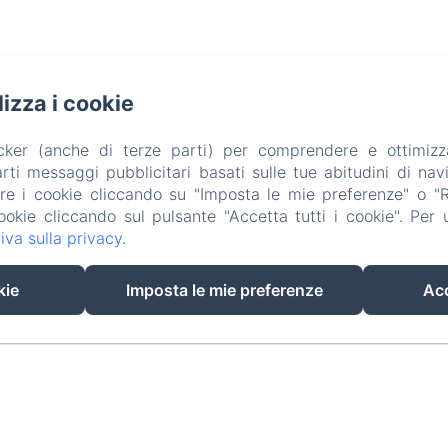
ilizza i cookie
acker (anche di terze parti) per comprendere e ottimizz
ti messaggi pubblicitari basati sulle tue abitudini di navi
are i cookie cliccando su "Imposta le mie preferenze" o "Rif
ookie cliccando sul pulsante "Accetta tutti i cookie". Per ul
iva sulla privacy
.
EN
IT
kie
Imposta le mie preferenze
Acc
Funziona con Amenitiz