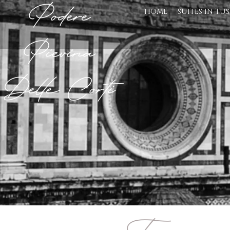
Podere
HOME
SUITES IN TU
Pievina
Delle Corti