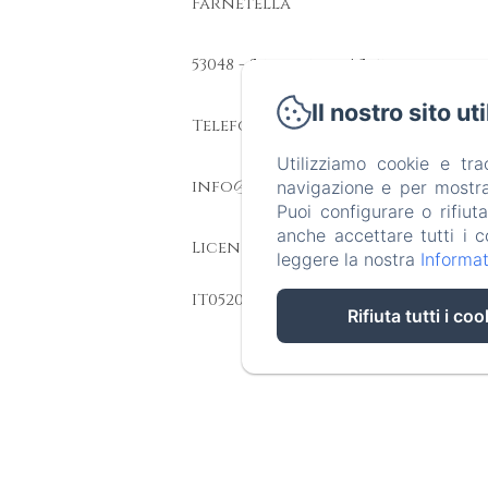
Farnetella
53048 - Sinalunga | Siena
Il nostro sito ut
Telefono: +39 347 139 0581
Utilizziamo cookie e tr
info@poderepievina.it
navigazione e per mostrar
Puoi configurare o rifiut
anche accettare tutti i c
Licenza CIN:
leggere la nostra
Informat
IT052033C2GODTUY36
Rifiuta tutti i coo