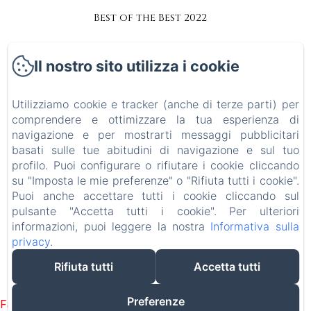
Best of the Best 2022
Collaborazioni
Il nostro sito utilizza i cookie
Accessibilità
Utilizziamo cookie e tracker (anche di terze parti) per
Informativa Privacy
comprendere e ottimizzare la tua esperienza di
navigazione e per mostrarti messaggi pubblicitari
basati sulle tue abitudini di navigazione e sul tuo
Note legali
profilo. Puoi configurare o rifiutare i cookie cliccando
su "Imposta le mie preferenze" o "Rifiuta tutti i cookie".
Informazioni sui cookie
Puoi anche accettare tutti i cookie cliccando sul
pulsante "Accetta tutti i cookie". Per ulteriori
EN
IT
informazioni, puoi leggere la nostra
Informativa sulla
privacy
.
Rifiuta tutti
Accetta tutti
Funziona con Amenitiz
Preferenze
Failed to load BookingEngine/index: Loading chunk 93